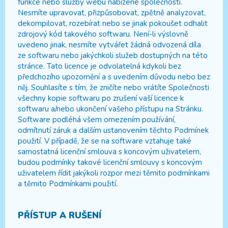
funkce nebo služby webu nabízené společností.
Nesmíte upravovat, přizpůsobovat, zpětně analyzovat,
dekompilovat, rozebírat nebo se jinak pokoušet odhalit
zdrojový kód takového softwaru. Není-li výslovně
uvedeno jinak, nesmíte vytvářet žádná odvozená díla
ze softwaru nebo jakýchkoli služeb dostupných na této
stránce. Tato licence je odvolatelná kdykoli bez
předchozího upozornění a s uvedením důvodu nebo bez
něj. Souhlasíte s tím, že zničíte nebo vrátíte Společnosti
všechny kopie softwaru po zrušení vaší licence k
softwaru a/nebo ukončení vašeho přístupu na Stránku.
Software podléhá všem omezením používání,
odmítnutí záruk a dalším ustanovením těchto Podmínek
použití. V případě, že se na software vztahuje také
samostatná licenční smlouva s koncovým uživatelem,
budou podmínky takové licenční smlouvy s koncovým
uživatelem řídit jakýkoli rozpor mezi těmito podmínkami
a těmito Podmínkami použití.
PŘÍSTUP A RUŠENÍ