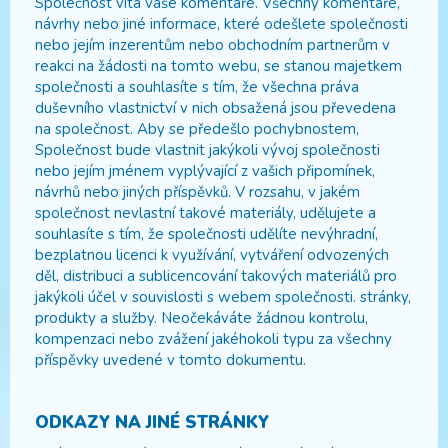
Společnost vítá vaše komentáře. Všechny komentáře,
návrhy nebo jiné informace, které odešlete společnosti
nebo jejím inzerentům nebo obchodním partnerům v
reakci na žádosti na tomto webu, se stanou majetkem
společnosti a souhlasíte s tím, že všechna práva
duševního vlastnictví v nich obsažená jsou převedena
na společnost. Aby se předešlo pochybnostem,
Společnost bude vlastnit jakýkoli vývoj společnosti
nebo jejím jménem vyplývající z vašich připomínek,
návrhů nebo jiných příspěvků. V rozsahu, v jakém
společnost nevlastní takové materiály, udělujete a
souhlasíte s tím, že společnosti udělíte nevýhradní,
bezplatnou licenci k využívání, vytváření odvozených
děl, distribuci a sublicencování takových materiálů pro
jakýkoli účel v souvislosti s webem společnosti. stránky,
produkty a služby. Neočekáváte žádnou kontrolu,
kompenzaci nebo zvážení jakéhokoli typu za všechny
příspěvky uvedené v tomto dokumentu.
ODKAZY NA JINÉ STRÁNKY