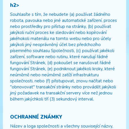
h2>
Souhlasíte s tím, že nebudete (a) používat žádného
robota, pavouka nebo jiné automatické zařízení, proces
nebo prostředky pro přístup na stránky, (b) používat
jakýkoli ruční proces ke sledování nebo kopírování
jakéhokoli materiálu na tomto webu nebo pro účely
jakýkoli jiný neoprávněný účel bez předchozího
písemného souhlasu Společnosti, (c) používat jakékoli
zařízení, software nebo rutinu, které narušují řádné
fungování Stránek, (d) pokoušet se narušovat řádné
fungování Stránek, (e) podniknout jakékoli kroky, které
neúměrně nebo neúměrně zatíží infrastrukturu
společnosti, nebo (f) přistupovat, znovu načítat nebo
"obnovovat" transakční stránky nebo provádět jakýkoli
jiný požadavek na transakční servery více než jednou
během jakýchkoli tří (3) sekundový interval.
OCHRANNÉ ZNÁMKY
Název a loga společnosti a všechny související názvy,