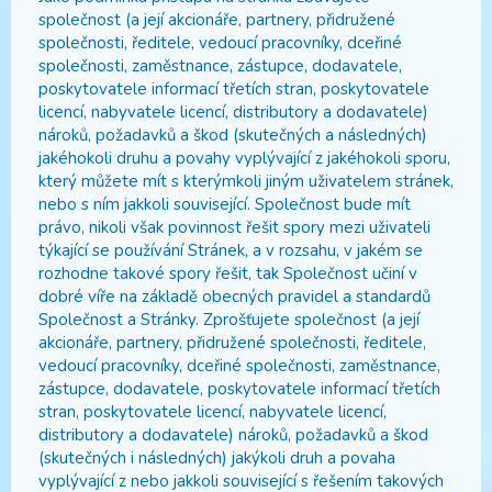
společnost (a její akcionáře, partnery, přidružené
společnosti, ředitele, vedoucí pracovníky, dceřiné
společnosti, zaměstnance, zástupce, dodavatele,
poskytovatele informací třetích stran, poskytovatele
licencí, nabyvatele licencí, distributory a dodavatele)
nároků, požadavků a škod (skutečných a následných)
jakéhokoli druhu a povahy vyplývající z jakéhokoli sporu,
který můžete mít s kterýmkoli jiným uživatelem stránek,
nebo s ním jakkoli související. Společnost bude mít
právo, nikoli však povinnost řešit spory mezi uživateli
týkající se používání Stránek, a v rozsahu, v jakém se
rozhodne takové spory řešit, tak Společnost učiní v
dobré víře na základě obecných pravidel a standardů
Společnost a Stránky. Zprošťujete společnost (a její
akcionáře, partnery, přidružené společnosti, ředitele,
vedoucí pracovníky, dceřiné společnosti, zaměstnance,
zástupce, dodavatele, poskytovatele informací třetích
stran, poskytovatele licencí, nabyvatele licencí,
distributory a dodavatele) nároků, požadavků a škod
(skutečných i následných) jakýkoli druh a povaha
vyplývající z nebo jakkoli související s řešením takových