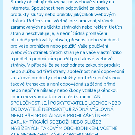
Stránky obsahují odkazy na jiné webové stránky na
internetu. Společnost není odpovědná za obsah,
produkty, služby nebo praktiky jakýchkoli webových
stránek třetích stran, včetně, bez omezení, stránek
zarámovaných na těchto stránkách nebo reklam třetích
stran a neschvaluje je, a nečiní žádná prohlášení
ohledně jejich kvality, obsah, přesnost nebo vhodnost
pro vaše prohlížení nebo použití. Vaše používání
webových stránek třetích stran je na vaše vlastní riziko
a podléhá podmínkám použití pro takové webové
stránky. V případě, že se rozhodnete zakoupit produkt
nebo službu od třetí strany, společnost není odpovědná
za takové produkty nebo služby, protože není stranou
takové transakce a není odpovědná za žádné přímé
nebo nepřímé náklady nebo škody vzniklé jakéhokoli
sporu mezi vámi a takovou třetí stranou. ANI
SPOLEČNOST, JEJÍ POSKYTOVATELÉ LICENCE NEBO
DODAVATELÉ NEPOSKYTUJÍ ŽÁDNÁ VÝSLOVNÁ
NEBO PŘEDPOKLÁDANÁ PROHLÁŠENÍ NEBO
ZÁRUKY TÝKAJÍCÍ SE ZBOŽÍ NEBO SLUŽEB
NABÍZENÝCH TAKOVÝM OBCHODNÍKEM, VČETNĚ,
ALE NEOMEZENO, ZÁRUK OBCHODNÍCH