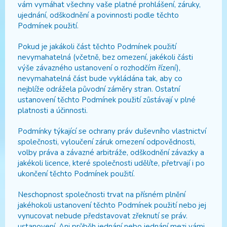
vám vymáhat všechny vaše platné prohlášení, záruky,
ujednání, odškodnění a povinnosti podle těchto
Podmínek použití.
Pokud je jakákoli část těchto Podmínek použití
nevymahatelná (včetně, bez omezení, jakékoli části
výše závazného ustanovení o rozhodčím řízení),
nevymahatelná část bude vykládána tak, aby co
nejblíže odrážela původní záměry stran. Ostatní
ustanovení těchto Podmínek použití zůstávají v plné
platnosti a účinnosti.
Podmínky týkající se ochrany práv duševního vlastnictví
společnosti, vyloučení záruk omezení odpovědnosti,
volby práva a závazné arbitráže, odškodnění závazky a
jakékoli licence, které společnosti udělíte, přetrvají i po
ukončení těchto Podmínek použití.
Neschopnost společnosti trvat na přísném plnění
jakéhokoli ustanovení těchto Podmínek použití nebo jej
vynucovat nebude představovat zřeknutí se práv.
ustanovení. Ani průběh jednání nebo jednání mezi vámi