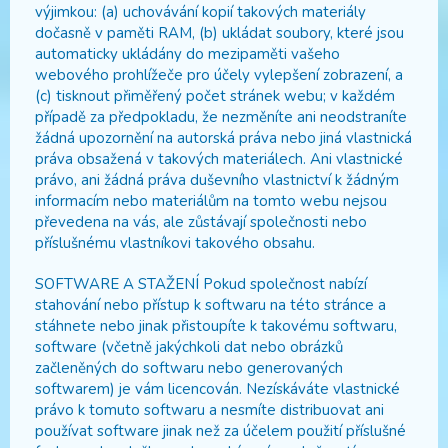
výjimkou: (a) uchovávání kopií takových materiály
dočasně v paměti RAM, (b) ukládat soubory, které jsou
automaticky ukládány do mezipaměti vašeho
webového prohlížeče pro účely vylepšení zobrazení, a
(c) tisknout přiměřený počet stránek webu; v každém
případě za předpokladu, že nezměníte ani neodstraníte
žádná upozornění na autorská práva nebo jiná vlastnická
práva obsažená v takových materiálech. Ani vlastnické
právo, ani žádná práva duševního vlastnictví k žádným
informacím nebo materiálům na tomto webu nejsou
převedena na vás, ale zůstávají společnosti nebo
příslušnému vlastníkovi takového obsahu.
SOFTWARE A STAŽENÍ Pokud společnost nabízí
stahování nebo přístup k softwaru na této stránce a
stáhnete nebo jinak přistoupíte k takovému softwaru,
software (včetně jakýchkoli dat nebo obrázků
začleněných do softwaru nebo generovaných
softwarem) je vám licencován. Nezískáváte vlastnické
právo k tomuto softwaru a nesmíte distribuovat ani
používat software jinak než za účelem použití příslušné