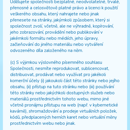
Udělujete společnosti bezplatné, neodvolatelné, trvalé,
přenosné a celosvětově platné právo a licenci k použití
veškerého obsahu, který nahrajete nebo jinak
přenesete na stránky, jakýmkoli způsobem, který si
společnost zvolí, včetně, ale ne výhradně, kopírování,
jeho zobrazování, provádění nebo publikování v
jakémkoli formátu nebo médiích, jeho úpravy,
začleňování do jiného materiálu nebo vytváření
odvozeného díla založeného na něm.
(c) S výjimkou výslovného písemného souhlasu
Společnosti, nesmíte reprodukovat, sublicencovat,
distribuovat, prodávat nebo využívat pro jakékoli
komerční účely (i) jakoukoli část této stránky nebo jejího
obsahu, (ii) přístup na tuto stránku nebo (iii) používání
této stránky nebo jakýchkoli dostupných služeb nebo
materiálů prostřednictvím tohoto webu, mimo jiné
včetně pronájmu přístupu na web (např. v kybernetické
kavárně), shromažďování a prodeje virtuálních položek,
kódů, předplacených herních karet nebo virtuální měny
prostřednictvím webu nebo jinak.