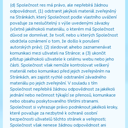
(d) Společnost res má právo, ale nepřebírá žádnou
odpovědnost, (1) odstranit jakýkoli materiál zveřejněný
na Stránkách, který Společnost podle vlastního uvážení
považuje za neslučitelný s výše uvedenými závazky
(včetně jakéhokoli materiálu, o kterém má Společnost
důvod se domnívat, že tvoří, nebo u kterých Společnost
obdržela oznámení o tom, že došlo k porušení
autorských práv); (2) sledovat a/nebo zaznamenávat
komunikaci mezi uživateli na Stránce; a (3) ukončit
přístup jakéhokoli uživatele k celému webu nebo jeho
části. Společnost však nemůže kontrolovat veškerý
materiál nebo komunikaci před jejich zveřejněním na
Stránkách, ani zajistit rychlé odstranění závadného
materiálu po jejich zveřejnění. V souladu s tím
Společnost nepřebírá žádnou odpovědnost za jakékoli
jednání nebo nečinnost týkající se přenosů, komunikace
nebo obsahu poskytovaného třetími stranami.
Společnost si vyhrazuje právo podniknout jakékoli kroky,
které považuje za nezbytné k ochraně osobní
bezpečnosti uživatelů těchto stránek a veřejnosti;
Společnost však nenese žádnou odpovědnost ani