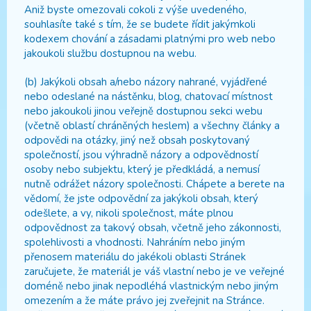
Aniž byste omezovali cokoli z výše uvedeného,
souhlasíte také s tím, že se budete řídit jakýmkoli
kodexem chování a zásadami platnými pro web nebo
jakoukoli službu dostupnou na webu.
(b) Jakýkoli obsah a/nebo názory nahrané, vyjádřené
nebo odeslané na nástěnku, blog, chatovací místnost
nebo jakoukoli jinou veřejně dostupnou sekci webu
(včetně oblastí chráněných heslem) a všechny články a
odpovědi na otázky, jiný než obsah poskytovaný
společností, jsou výhradně názory a odpovědností
osoby nebo subjektu, který je předkládá, a nemusí
nutně odrážet názory společnosti. Chápete a berete na
vědomí, že jste odpovědní za jakýkoli obsah, který
odešlete, a vy, nikoli společnost, máte plnou
odpovědnost za takový obsah, včetně jeho zákonnosti,
spolehlivosti a vhodnosti. Nahráním nebo jiným
přenosem materiálu do jakékoli oblasti Stránek
zaručujete, že materiál je váš vlastní nebo je ve veřejné
doméně nebo jinak nepodléhá vlastnickým nebo jiným
omezením a že máte právo jej zveřejnit na Stránce.