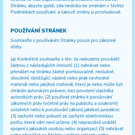
Stránku, abyste zjistili, zda nedošlo ke změnám v těchto
Podmínkách používání, a takové změny si prostudovat.
POUŽÍVÁNÍ STRÁNEK
Souhlasíte s používáním Stránky pouze pro zákonné
účely:
(a) Konkrétně souhlasíte s tím, že nebudete provádět
žádnou z následujících činností: (1) nahrávat nebo
přenášet na stránku žádné pomlouvačné, neslušné,
obscénní, obtěžující, násilné nebo jinak nevhodné
materiál nebo jakýkoli materiál, který je nebo může být
chráněn autorským právem, bez povolení vlastníka
autorských práv; (2) používat stránky k porušování
zákonných práv (včetně práv na publicitu a soukromí)
ostatních nebo k porušování zákonů jakékoli jurisdikce;
(3) zachytit nebo pokusit se zachytit elektronickou
poštu, která vám není určena; (4) nepravdivě uvádět
spojení s jakoukoli osobou nebo organizací; (5) nahrávat