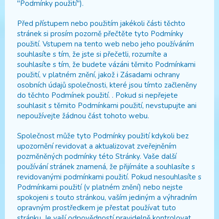
"Podmínky použití").
Před přístupem nebo použitím jakékoli části těchto
stránek si prosím pozorně přečtěte tyto Podmínky
použití. Vstupem na tento web nebo jeho používáním
souhlasíte s tím, že jste si přečetli, rozumíte a
souhlasíte s tím, že budete vázáni těmito Podmínkami
použití, v platném znění, jakož i Zásadami ochrany
osobních údajů společnosti, které jsou tímto začleněny
do těchto Podmínek použití. . Pokud si nepřejete
souhlasit s těmito Podmínkami použití, nevstupujte ani
nepoužívejte žádnou část tohoto webu.
Společnost může tyto Podmínky použití kdykoli bez
upozornění revidovat a aktualizovat zveřejněním
pozměněných podmínky této Stránky. Vaše další
používání stránek znamená, že přijímáte a souhlasíte s
revidovanými podmínkami použití. Pokud nesouhlasíte s
Podmínkami použití (v platném znění) nebo nejste
spokojeni s touto stránkou, vaším jediným a výhradním
opravným prostředkem je přestat používat tuto
stránku. Je vaší odpovědností pravidelně kontrolovat