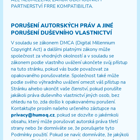
PARTNERSTVÍ FRRE KOMPATIBILITA.
PORUŠENÍ AUTORSKÝCH PRÁV A JINÉ
PORUŠENÍ DUŠEVNÍHO VLASTNICTVÍ
V souladu se zákonem DMCA (Digital Millennium
Copyright Act) a dalšími platnými zákony může
společnost za vhodných okolností a v souladu se
zákonem podle vlastního uvážení ukončete svůj přístup
na tuto stránku, pokud vás bude považovat za
opakovaného porušovatele. Společnost také může
podle svého výhradního uvážení omezit váš přístup na
Stránku a/nebo ukončit vaše členství, pokud porušíte
jakákoli práva duševního vlastnictví jiných osob, bez
ohledu na to, zda došlo k opakovanému porušení.
Kontaktujte prosím našeho určeného zástupce na
privacy@humoq.cz
, pokud se dozvíte o jakémkoli
obsahu, který může porušovat autorská práva třetí
strany nebo že domníváte se, že porušujete tyto
Podmínky použití. Pokud se navíc domníváte, že jakýkoli