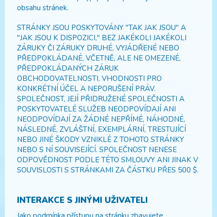
obsahu stránek.
STRÁNKY JSOU POSKYTOVÁNY "TAK JAK JSOU" A
"JAK JSOU K DISPOZICI," BEZ JAKÉKOLI JAKÉKOLI
ZÁRUKY ČI ZÁRUKY DRUHÉ, VYJÁDŘENÉ NEBO
PŘEDPOKLÁDANÉ, VČETNĚ, ALE NE OMEZENÉ,
PŘEDPOKLÁDANÝCH ZÁRUK
OBCHODOVATELNOSTI, VHODNOSTI PRO
KONKRÉTNÍ ÚČEL A NEPORUŠENÍ PRÁV.
SPOLEČNOST, JEJÍ PŘIDRUŽENÉ SPOLEČNOSTI A
POSKYTOVATELÉ SLUŽEB NEODPOVÍDAJÍ ANI
NEODPOVÍDAJÍ ZA ŽÁDNÉ NEPŘÍMÉ, NÁHODNÉ,
NÁSLEDNÉ, ZVLÁŠTNÍ, EXEMPLÁRNÍ, TRESTUJÍCÍ
NEBO JINÉ ŠKODY VZNIKLÉ Z TOHOTO STRÁNKY
NEBO S NÍ SOUVISEJÍCÍ. SPOLEČNOST NENESE
ODPOVĚDNOST PODLE TÉTO SMLOUVY ANI JINAK V
SOUVISLOSTI S STRÁNKAMI ZA ČÁSTKU PŘES 500 $.
INTERAKCE S JINÝMI UŽIVATELI
Jako podmínka přístupu na stránku zbavujete