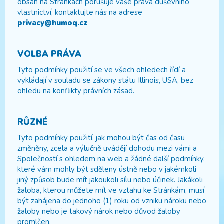
obsah na Stránkách porušuje vaše práva duševního
vlastnictví, kontaktujte nás na adrese
privacy@humoq.cz
VOLBA PRÁVA
Tyto podmínky použití se ve všech ohledech řídí a
vykládají v souladu se zákony státu Illinois, USA, bez
ohledu na konflikty právních zásad.
RŮZNÉ
Tyto podmínky použití, jak mohou být čas od času
změněny, zcela a výlučně uvádějí dohodu mezi vámi a
Společností s ohledem na web a žádné další podmínky,
které vám mohly být sděleny ústně nebo v jakémkoli
jiný způsob bude mít jakoukoli sílu nebo účinek. Jakákoli
žaloba, kterou můžete mít ve vztahu ke Stránkám, musí
být zahájena do jednoho (1) roku od vzniku nároku nebo
žaloby nebo je takový nárok nebo důvod žaloby
promlčen.