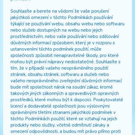
Souhlasíte a berete na vědomí že vaše porušení
jakýchkoli omezení v těchto Podmínkách používání
týkající se používání webu, obsahu webu nebo softwaru
nebo služeb dostupných na webu nebo jejich
prostřednictvím, nebo vaše používání nebo sdělování
důvěrných informací způsobem, který je v rozporu s
ustanoveními těchto podmínek použití, může
společnosti způsobit nenapravitelné škody, pro které
mohou být právní nápravy nedostatečné. Souhlasíte s
tím, že v případě vašeho neoprávněného použití
stránek, obsahu stránek, softwaru a služeb nebo
vašeho neoprávněného zveřejnění důvěrných informací
bude mít společnost nárok na soudní zákaz, kromě
takových jiných zákonných a spravedlivých opravných
prostředků, které mohou být k dispozici. Poskytovatelé
licencí a dodavatelé společnosti jsou výslovnými
oprávněnými třetími stranami jakýchkoli podmínek v
těchto Podmínkách použití, které se vztahují na jejich
produkty nebo služby, včetně odmítnutí záruky a
omezení odpovědnosti, a budou mít právo přímo proti