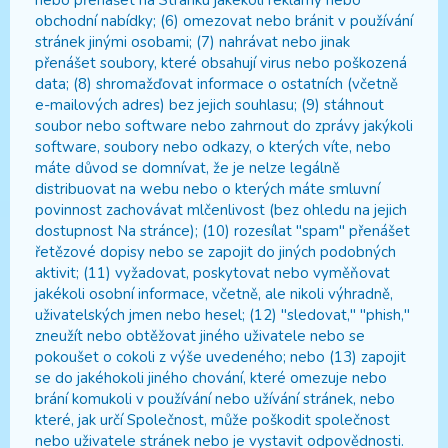
nebo přenášet na Stránku jakékoli reklamy nebo
obchodní nabídky; (6) omezovat nebo bránit v používání
stránek jinými osobami; (7) nahrávat nebo jinak
přenášet soubory, které obsahují virus nebo poškozená
data; (8) shromažďovat informace o ostatních (včetně
e-mailových adres) bez jejich souhlasu; (9) stáhnout
soubor nebo software nebo zahrnout do zprávy jakýkoli
software, soubory nebo odkazy, o kterých víte, nebo
máte důvod se domnívat, že je nelze legálně
distribuovat na webu nebo o kterých máte smluvní
povinnost zachovávat mlčenlivost (bez ohledu na jejich
dostupnost Na stránce); (10) rozesílat "spam" přenášet
řetězové dopisy nebo se zapojit do jiných podobných
aktivit; (11) vyžadovat, poskytovat nebo vyměňovat
jakékoli osobní informace, včetně, ale nikoli výhradně,
uživatelských jmen nebo hesel; (12) "sledovat," "phish,"
zneužít nebo obtěžovat jiného uživatele nebo se
pokoušet o cokoli z výše uvedeného; nebo (13) zapojit
se do jakéhokoli jiného chování, které omezuje nebo
brání komukoli v používání nebo užívání stránek, nebo
které, jak určí Společnost, může poškodit společnost
nebo uživatele stránek nebo je vystavit odpovědnosti.