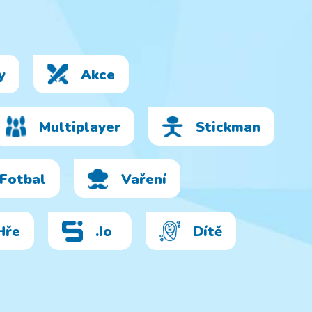
y
Akce
Multiplayer
Stickman
Fotbal
Vaření
Hře
.io
Dítě