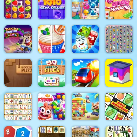
Jewels Blitz
Adam and Eve Go 3
4
Heroes of Matc
Fruit
10x10 Gems
Mahjongg
Mahjong
Deluxe
Fish Story
Candy
10x10
Butterfly
Winter
Rachel
Sugar
Kyodai
Gems
Holmes
Heroes
Deluxe
Block Wood
Conduct
Puzzle
Pretty Tiles
THIS!
Paint House