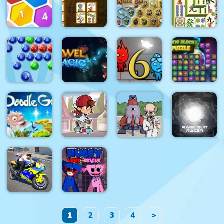
Kris
Mahjong
Mahjong
Link
Skydom
Puppy Blast
Remastered
Treasures
Mahjong
Mahjong
of the
Shanghai
HexaLau
Connect 2
Mystic Sea
Dynasty
Fireboy &
Bubbles
Watergirl 6:
10x10 Block
Shooter
Jewel Magic
Fairy Tales
Puzzle
Doodle God
Ultimate
Skateboard
Rage Quit
Edition
Challenge
Into Space
Racer
1
2
3
4
>
Police Bike