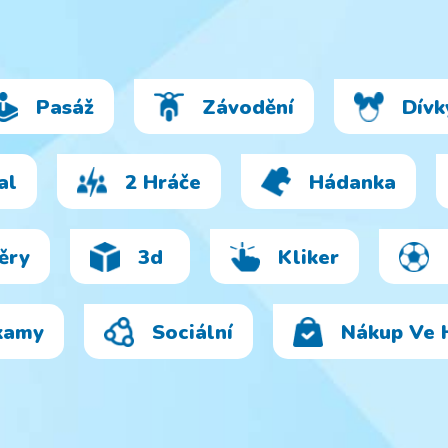
Stunt Race
Huggy Love
Game
and Rescue
Pasáž
Závodění
Dívk
al
2 Hráče
Hádanka
ěry
3d
Kliker
kamy
Sociální
Nákup Ve 