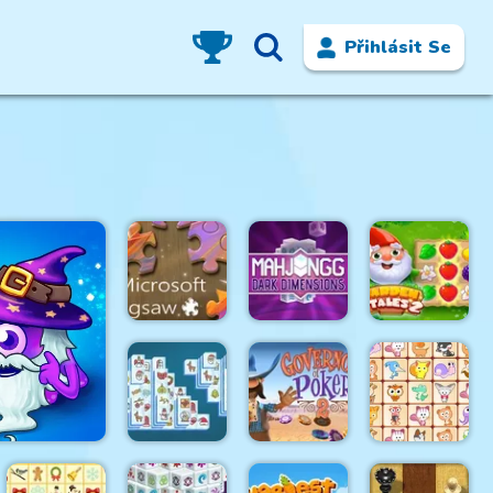
Přihlásit Se
Mahjong
Microsoft
Dark
Garden
Jigsaw
Dimensions
Tales 2