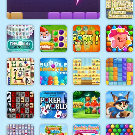
Holiday
Mahjong
Dimensions
Mahjong
Block Champ
Classic
Mahjongg
Dimensions
Garden
Match
640 seconds
Tales
Sort It
Arena
Toys
Mahjong
Bubble
Mahjong
Gummy
Titans
Shooter Pro
Connect
Blocks