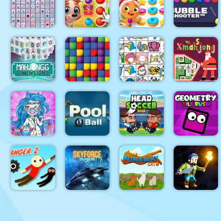
Tiles of the
Poker
Forest
Match
Unexpected
World
Match
Adventure
Cookie
Mahjong
Crush
Connect
Yummy
Christmas
Bubble
Deluxe
Tales
Edition
Shooter HD
Mahjongg
Dimensions
470 seconds
Blocks
Pet Connect
Xmasjong
Best Friend
Head Soccer
Geometry
DIY
8 Ball Pool
2022
Tile Rush
Hanger 2
The