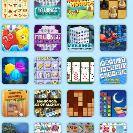
Mahjong
Governor Of
Dream Pet
h 3
Christmas
Poker 2
Link
Mahjongg
KrisMas
Dimensions
Harvest
Master
Mahjong
900 seconds
Honors
Chess
Candy
Mahjongg
Riddles:
Dark
Free Match
Dimensions
Mahjong
Lovely Ant
3 Puzzle
Triple Time
Dimensions
Escape
Mahjong
Aqua Blitz 2
Connect 2
Spider Soli
Connect