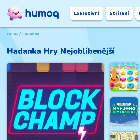
Exkluzivní
Střílení
Home
Hadanka
Hadanka
Hry Nejoblíbenější
Cookie
Crush 3