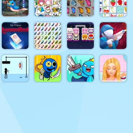
1001
Happy
Mahjongg
Wood Block
Arabian
Connect
Alchemy
Puzzle
Nights
Singing
Butterfly
Fruit
Bird Escape
Pet Connect
Kyodai
Connect
Onet
Candy
Connect
Hole
Rummikub
Match
Classic
Defense
Rainbow
Ellie Get
Avoid You
Rocket
Stick Clash
Ready with
Dying
Ninja
Online
Me 2