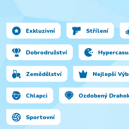
HTML5
Spacewars
Runaway
Cube Craft
Censored
Invaders
Cats
Survival
Exkluzivní
Střílení
Dobrodružství
Hypercasu
Zemědělství
Nejlepší Výb
Chlapci
Ozdobený Draho
Sportovní