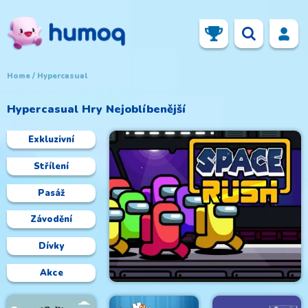
Home
Hypercasual
Hypercasual
Hry Nejoblíbenější
Exkluzivní
Střílení
Pasáž
Závodění
Dívky
Akce