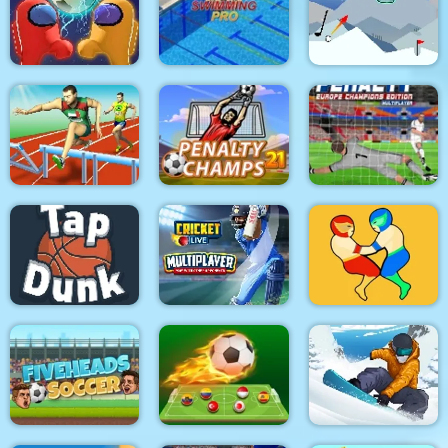
Penalty Shootout:
Dirt Bike Extreme
Euro Cup 2016
Parkour
Archer Master
2 Player Imposter
Soccer
Swimming Pro
Infinity Golf
Penalty Challenge
Hurdles Heroes
Penalty Champs 21
Multiplayer
Tap Dunk Basketball
Cricket Live
Wrestle Jump