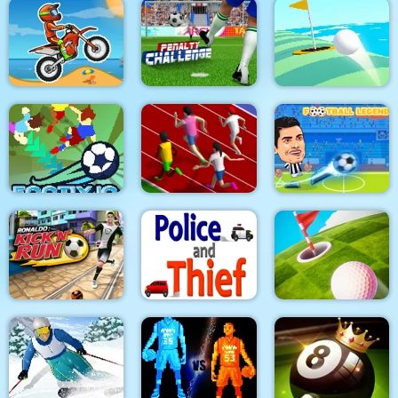
Snowboard Kings
Fiveheads Soccer
Soccer Caps Game
2022
Moto X3M Bike Race
Game
Penalty Challenge
Fabby Golf!
Football Legends
Footix.io
Sprinter
2021
Cristiano Ronaldo
KicknRun
EG Police vs Thief
Minigolf Tour