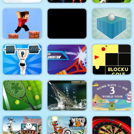
Ski King 2022
Dunkers Fight 2P
8 Ball Pool Challenge
Parkour Block 3D
Handstand Run
Golfing Island
Gym Shark Woman
Power Badminton
Blocku Golf
Dumb Ways to Die 3