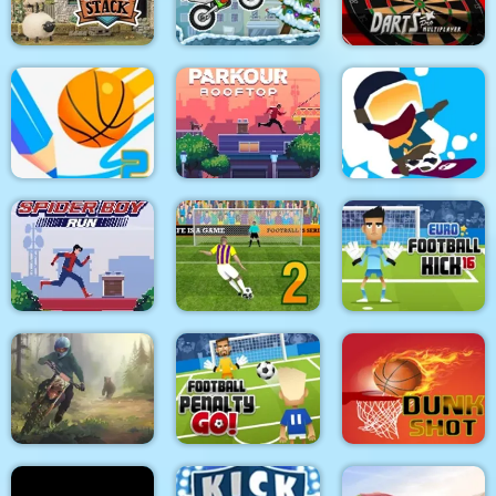
Tennis Open 2022
Summer lake
World Tour
Shaun The Sheep
Sheep Stack
Moto X3M 4 Winter
Darts Pro Multiplayer
Super Dunk Line 2
Parkour Rooftop
Downhill Chill
Euro Football Kick
Spider Boy Run
Penalty Shooters 2
2016