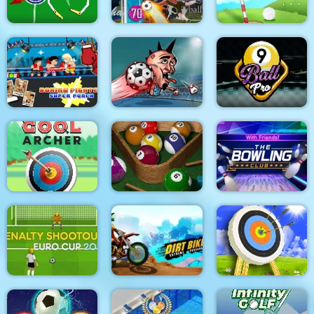
3D Free Kick World
Pinball World Cup
Cup 18
Golf
Boxing fighter :
Puppet Football
Super punch
Fighters
9 Ball Pro
Cool Archer
Pro Billiards
The Bowling Club