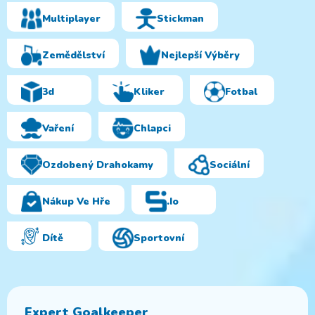
Multiplayer
Stickman
Zemědělství
Nejlepší Výběry
3d
Kliker
Fotbal
Vaření
Chlapci
Ozdobený Drahokamy
Sociální
Nákup Ve Hře
.io
Dítě
Sportovní
Expert Goalkeeper