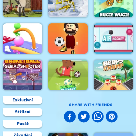
Mini Golf Club
Head Soccer 2023
Dirt Bike MotoCross
Shaun The Sheep
Baahmy Golf
GP Ski Slalom
Hugie Wugie Runner
Pole Vault 3D
Football juggle
Air Hockey
Exkluzivní
SHARE WITH FRIENDS
Střílení
Basketball serial
shooter
Football Champs
Hoops Champ 3D
Pasáž
Závodění