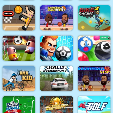
Penalty Kick Wiz
Basketball Kings 2022
Minigolf Master
Basketball Legends
Basket Random
2020
Bike Racing 3
Pill Soccer
Football Brawl
Pool 8
BMX Kid
Rally Champion
Basketball Stars