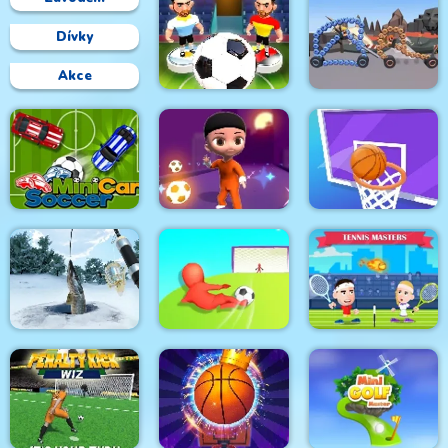
Dívky
Akce
Stick Soccer 3D
Robot Wars
Minicars Soccer
Magic Soccer
Basketball Challenge
Ice Fishing
Crazy Kick!
Tennis Masters