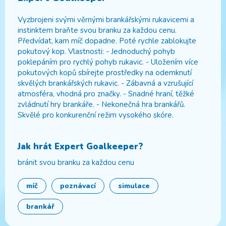
Vyzbrojeni svými věrnými brankářskými rukavicemi a
instinktem braňte svou branku za každou cenu.
Předvídat, kam míč dopadne. Poté rychle zablokujte
pokutový kop. Vlastnosti: - Jednoduchý pohyb
poklepáním pro rychlý pohyb rukavic. - Uložením více
pokutových kopů sbírejte prostředky na odemknutí
skvělých brankářských rukavic. - Zábavná a vzrušující
atmosféra, vhodná pro značky. - Snadné hraní, těžké
zvládnutí hry brankáře. - Nekonečná hra brankářů.
Skvělé pro konkurenční režim vysokého skóre.
Jak hrát
Expert Goalkeeper
?
bránit svou branku za každou cenu
míč
poznávací
simulace
brankář