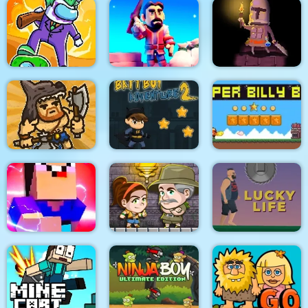
Adam and Eve Aliens
Block Craft 3D
RoBBiE
Impostors vs
Zombies: Survival
Crafty Miner
Offline Rogue
Dangerous
Adventure 2
Battboy Adventure 2
Super Billy Boy
Noob Vs pro 1
Aztec Adventure
Lucky Life