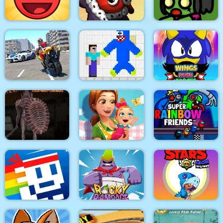
Bears Adventures
Driving Stunt Game
Rainbow
Red Ball 6 : Bounce
Dibbles For the
Ball
Greater Good
Red vs Dead
Bike Racing Bike
Noob vs Blue
Stunt Games
Monster
Wings Rush Forces
Trapped In Hell:
Delicious: Emily's
Super Rainbow
Murder House
New Beginning
Friends