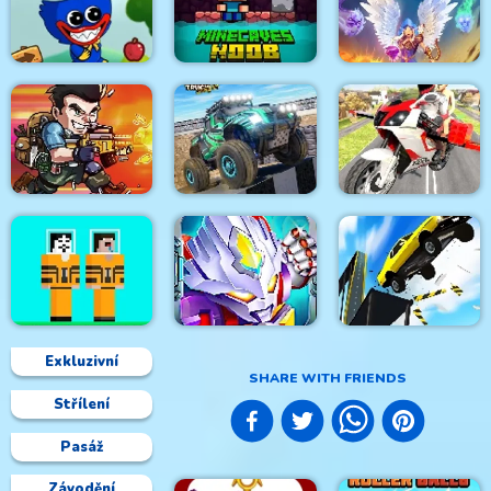
Roller Ball
TrollFace Quest: USA
Adventure
2
Super Oscar
Minecaves Noob
Wuggy Adventures
Adventure
Cursed Treasure 1.5
4x4 Monster Truck
Flying Motorbike
Metal Black Wars
Driving 3d
Driving Simulator
Exkluzivní
SHARE WITH FRIENDS
Střílení
Noob vs Hacker Diver
Suit
Ninja Robo Hero
Autocross Madness
Pasáž
Závodění