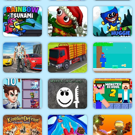
Flying Car Extreme
Arabian Princess
Simulator
Dress Up Game
Space Rush
Dibbles 4 A Christmas
Rainbow Tsunami
Crisis
Super Huggie Bros
Gangster Shooting
Indian Truck
Police Game
Simulator 3D
Noob Huggy Winter
Nextbot: Can You
Monster School
Hero Tower Wars
Escape?
Challenge 2