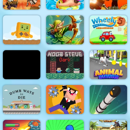
Kingdom Defense
Chaos Time
Aquapark Shark
Run Gun Robots
Adventure Joystick
Winter
Royal Guards
Wheely 5
Getting Over Snow
Noob Steve Dark
Animal Run