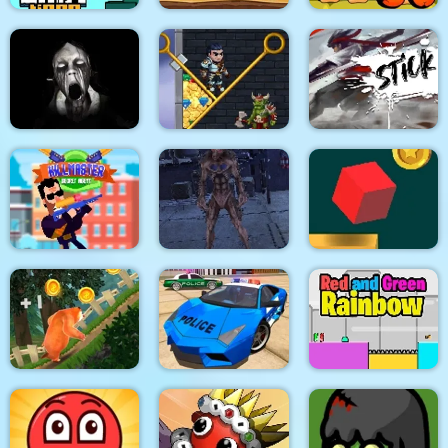
Ninja Boy Ultimate
Mine Cart Noob
Edition
Adam and Eve GO
Slendrina Must Die:
The House
Help the Hero
Stick Fight Combo
KillMaster Secret
Deep Space Horror:
Agent
Outpost
Jump out of maze
Police Drift Car
Red and Green