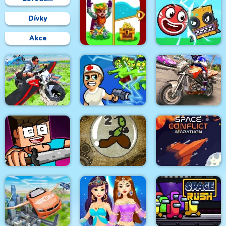
Dívky
Akce
Love and Treasure
Roller Ball 6 :
Quest
Bounce Ball 6
Flying Motorbike Real
Bike Stunt Racing
Simulator
Zombie Royale.io
Game 2021
My Craft: Craft
Adventure
BubbleQuod 2
Space Conflict