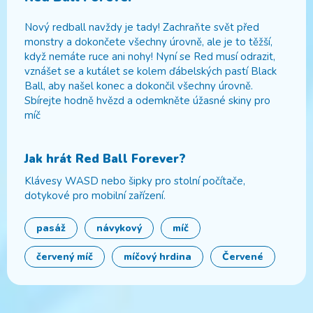
Nový redball navždy je tady! Zachraňte svět před
monstry a dokončete všechny úrovně, ale je to těžší,
když nemáte ruce ani nohy! Nyní se Red musí odrazit,
vznášet se a kutálet se kolem ďábelských pastí Black
Ball, aby našel konec a dokončil všechny úrovně.
Sbírejte hodně hvězd a odemkněte úžasné skiny pro
míč
Jak hrát
Red Ball Forever
?
Klávesy WASD nebo šipky pro stolní počítače,
dotykové pro mobilní zařízení.
pasáž
návykový
míč
červený míč
míčový hrdina
Červené