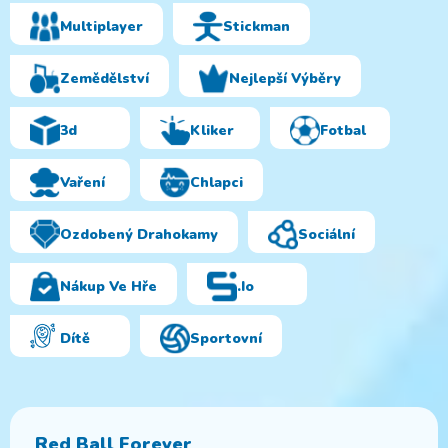
Multiplayer
Stickman
Zemědělství
Nejlepší Výběry
3d
Kliker
Fotbal
Vaření
Chlapci
Ozdobený Drahokamy
Sociální
Nákup Ve Hře
.io
Dítě
Sportovní
Red Ball Forever