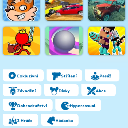
Tomb of the Mask
Neon
Rocky Rampage
Brawl Stars Leon Run
Sky Car Demolition
Halloween Lonely
Foxy Land 2
2019
Road Racing
Exkluzivní
Střílení
Pasáž
Red Stickman:
Tenkyu Hole 3d
Noob vs Pro
Fighting Stick
rolling ball
Challenge
Závodění
Dívky
Akce
Dobrodružství
Hypercasual
2 Hráče
Hádanka