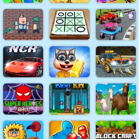
Slap & Run
Alpha Guns
Race Masters Rush
Tic Tac Toe Paper
Pirate Bombs 2
Note
Extreme Blur Race
Night City Racing
Cat Runner
Desert City Stunt
Horse Family Animal