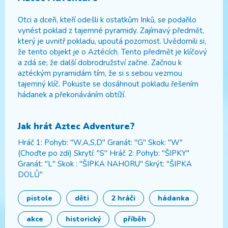
Otci a dceři, kteří odešli k ostatkům Inků, se podařilo
vynést poklad z tajemné pyramidy. Zajímavý předmět,
který je uvnitř pokladu, upoutá pozornost. Uvědomili si,
že tento objekt je o Aztécích. Tento předmět je klíčový
a zdá se, že další dobrodružství začne. Začnou k
aztéckým pyramidám tím, že si s sebou vezmou
tajemný klíč. Pokuste se dosáhnout pokladu řešením
hádanek a překonáváním obtíží.
Jak hrát
Aztec Adventure
?
Hráč 1: Pohyb: "W,A,S,D" Granát: "G" Skok: "W"
(Choďte po zdi) Skrytí: "S" Hráč 2: Pohyb: "ŠIPKY"
Granát: "L" Skok : "ŠIPKA NAHORU" Skrýt: "ŠIPKA
DOLŮ"
pistole
děti
2 hráči
hádanka
akce
historický
příběh