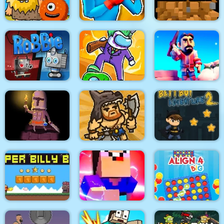
Super Heroes Ball
Bloo Kid
Simulator 3D
Drunken Boxing:
Adam and Eve Aliens
Ultimate
Block Craft 3D
Impostors vs
RoBBiE
Zombies: Survival
Crafty Miner
Dangerous
Offline Rogue
Adventure 2
Battboy Adventure 2