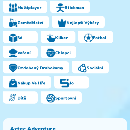
Multiplayer
Stickman
Zemědělství
Nejlepší Výběry
3d
Kliker
Fotbal
Vaření
Chlapci
Ozdobený Drahokamy
Sociální
Nákup Ve Hře
.io
Dítě
Sportovní
Aztec Adventure