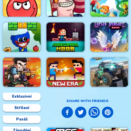
Roller Ball
Football Masters
Idle Zombie Guard
Adventure
TrollFace Quest: USA
Red Ball Forever
2
Super Oscar
Minecaves Noob
Wuggy Adventures
Adventure
Cursed Treasure 1.5
Exkluzivní
SHARE WITH FRIENDS
Střílení
4x4 Monster Truck
Metal Black Wars
Castel Wars New Era
Driving 3d
Pasáž
Závodění