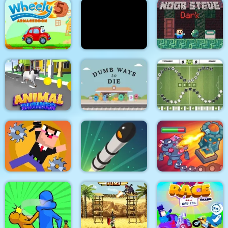
Adventure Joystick
Farming Missions
Winter
2023
Royal Guards
Wheely 5
Getting Over Snow
Noob Steve Dark
Dumb Ways To Die
Animal Run
Original
Wordsoccer.io
Space Frontier
King Rugni Tower
Noob Hero Attitude
Online
Defense