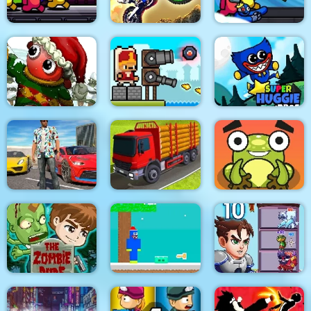
Space Rush
Dirt Bike Racing Duel
Rainbow Tsunami
Dibbles 4 A Christmas
Crisis
Janissary Tower
Super Huggie Bros
Gangster Shooting
Indian Truck
Frogie Cross The
Police Game
Simulator 3D
Road