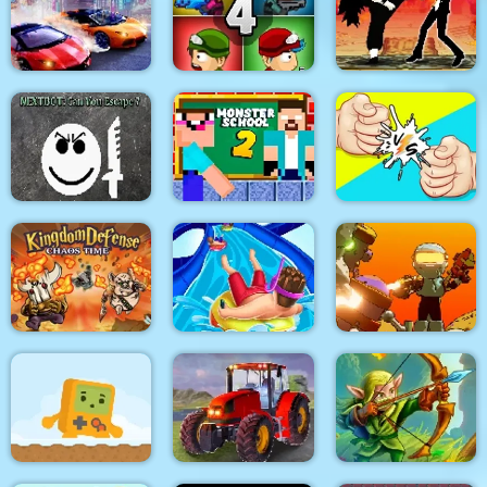
The Zombie Dude
Noob Huggy Winter
Hero Tower Wars
Two Lambo Rivals:
Shadow Fighters:
Drift
Zombie Last Castle 4
Hero Duel
Nextbot: Can You
Monster School
Escape?
Challenge 2
RPS Exclusive
Kingdom Defense
Chaos Time
Aquapark Shark
Run Gun Robots