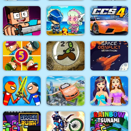
Bike Stunt Racing
Mouse 2 Player Moto
Zombie Royale.io
Game 2021
Racing
My Craft: Craft
Adventure
Metal Army War 3
City Car Stunt 4
Zombie Last Castle 5
BubbleQuod 2
Space Conflict
Stick Warrior Hero
Flying Car Extreme
Arabian Princess
Battle
Simulator
Dress Up Game