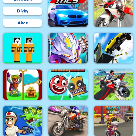
Dívky
Akce
Flying Motorbike
Mega City Stunts
Driving Simulator
Noob vs Hacker Diver
Suit
Ninja Robo Hero
Autocross Madness
Love and Treasure
Roller Ball 6 :
Flying Motorbike Real
Quest
Bounce Ball 6
Simulator