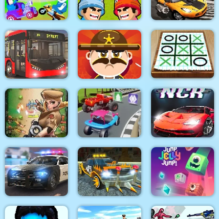
Defense
Slap & Run
Alpha Guns
Burnin Rubber Crash
Race Masters Rush
Mini Clash War Z
n Burn
Tic Tac Toe Paper
City Bus Driver
Sheriff Shoot
Note
Stickman vs Zombies
Extreme Blur Race
Night City Racing