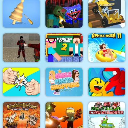
Car Eats Car:
Underwater
Funny Battle
Adventure
Simulator
Stair Race 3D
Mine Shooter
Design Master
Monsters Royale
Offroad Mania
Monster School
Crazy Shooters 2
Challenge 2
Uphill Rush 11
Girls Photoshopping
RPS Exclusive
Dressup
Riot Escape