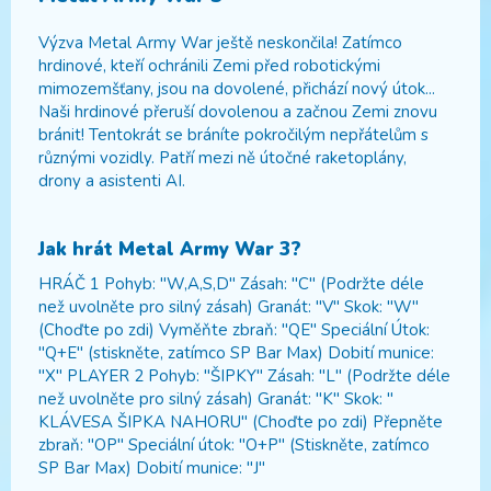
Výzva Metal Army War ještě neskončila! Zatímco
hrdinové, kteří ochránili Zemi před robotickými
mimozemšťany, jsou na dovolené, přichází nový útok...
Naši hrdinové přeruší dovolenou a začnou Zemi znovu
bránit! Tentokrát se bráníte pokročilým nepřátelům s
různými vozidly. Patří mezi ně útočné raketoplány,
drony a asistenti AI.
Jak hrát
Metal Army War 3
?
HRÁČ 1 Pohyb: "W,A,S,D" Zásah: "C" (Podržte déle
než uvolněte pro silný zásah) Granát: "V" Skok: "W"
(Choďte po zdi) Vyměňte zbraň: "QE" Speciální Útok:
"Q+E" (stiskněte, zatímco SP Bar Max) Dobití munice:
"X" PLAYER 2 Pohyb: "ŠIPKY" Zásah: "L" (Podržte déle
než uvolněte pro silný zásah) Granát: "K" Skok: "
KLÁVESA ŠIPKA NAHORU" (Choďte po zdi) Přepněte
zbraň: "OP" Speciální útok: "O+P" (Stiskněte, zatímco
SP Bar Max) Dobití munice: "J"