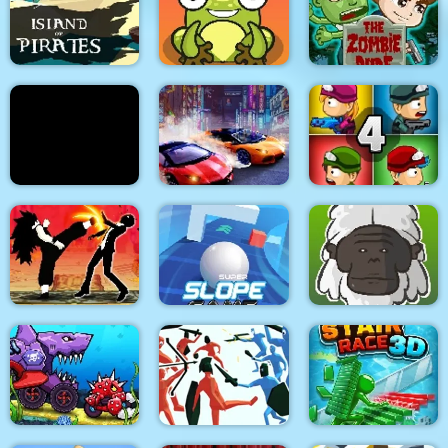
MineWar Soldiers vs
Zombies
Crypto Head Ball
Super scissors
Frogie Cross The
Island of Pirates
Road
The Zombie Dude
Two Lambo Rivals:
FPS Assault Shooter
Drift
Zombie Last Castle 4
Shadow Fighters:
Hero Duel
Super Slope Game
The Utans