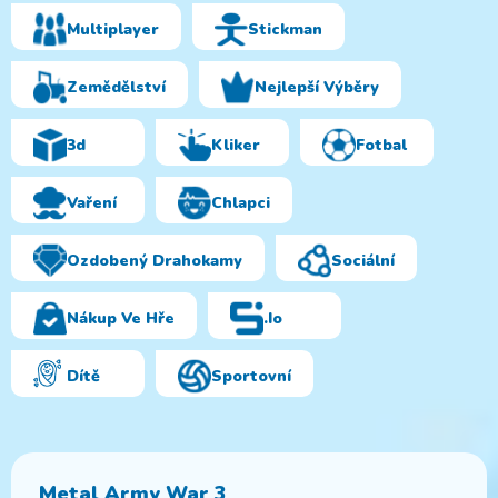
Multiplayer
Stickman
Zemědělství
Nejlepší Výběry
3d
Kliker
Fotbal
Vaření
Chlapci
Ozdobený Drahokamy
Sociální
Nákup Ve Hře
.io
Dítě
Sportovní
Metal Army War 3