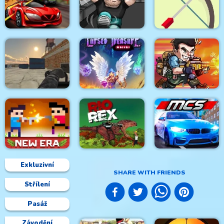
Super Stickman
Duelist
Football Masters
Idle Zombie Guard
Spy Car
Go Repo
Targets Attack
Masked Forces
Unlimited
Cursed Treasure 1.5
Metal Black Wars
Exkluzivní
SHARE WITH FRIENDS
Střílení
Castel Wars New Era
Rio Rex
Mega City Stunts
Pasáž
Závodění