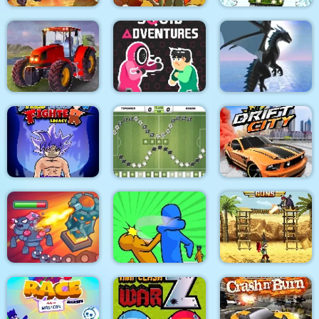
Kingdom Defense
Battalion Commander
Chaos Time
Run Gun Robots
2
Farming Missions
2023
Squid Adventures
Dragon Simulator 3D
Stick Shadow Fighter
Legacy
Wordsoccer.io
Drift City
King Rugni Tower