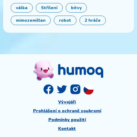
válka
Střílení
bitvy
mimozemšťan
robot
2 hráče
Vývojáři
Prohlášení o ochraně soukromí
Podmínky použití
Kontakt