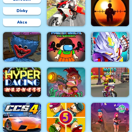
Dívky
Akce
Flying Motorbike
Sniper King 2D The
Driving Simulator
Dark City
Poppy Survive Time:
Impostor Warline 456
Hugie Wugie
Survivors
Ninja Robo Hero
Hyper Racing
Zombie Idle Defense
Mouse 2 Player Moto
Madness
Online
Racing