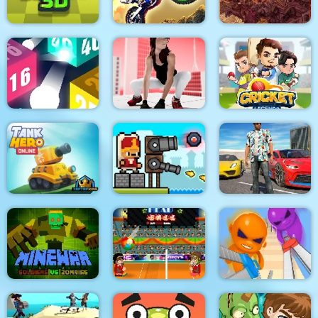
Crowd Run 3D
Dirt Bike Racing Duel
Dynasty War
Crazy shooting
Parkour GO
Cricket Legends
Gangster Shooting
Tank Hero Online
Janissary Tower
Police Game