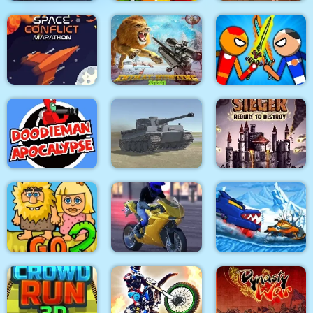
City Car Stunt 4
Zombie Last Castle 5
Vortex 9
Stick Warrior Hero
Space Conflict
Wild animal hunting
Battle
DoodieMan
Sieger Rebuilt
Apocalypse
World of War Tanks
Destroy
Extreme Motorcycle
Car Eats Car: Winter
Adam and Eve Go 2
Simulator
Adventure