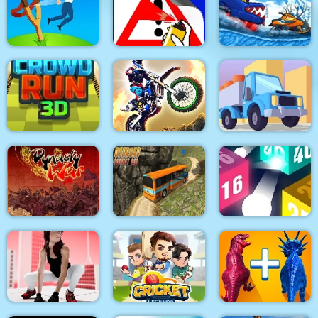
Extreme Motorcycle
Adam and Eve Go 2
Galactic Traffic
Simulator
Car Eats Car: Winter
Angry Guys
Road Painting 3D
Adventure
Crowd Run 3D
Dirt Bike Racing Duel
Truck Deliver 3D
Uphill Climb Bus
Driving Simulator Sim
Dynasty War
3D
Crazy shooting