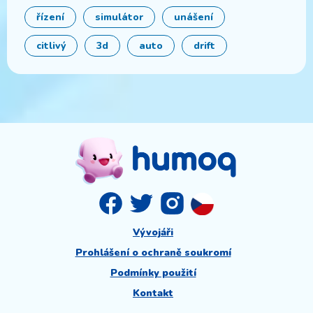
řízení
simulátor
unášení
citlivý
3d
auto
drift
Vývojáři
Prohlášení o ochraně soukromí
Podmínky použití
Kontakt