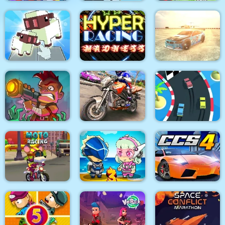
Flying Motorbike Real
Ninja Robo Hero
Autocross Madness
Simulator
Hyper Racing
Voxel Merge 3D
Madness
GTR Drift Fever
Zombie Idle Defense
Bike Stunt Racing
Online
Game 2021
Race City
Mouse 2 Player Moto
Racing
Metal Army War 3
City Car Stunt 4