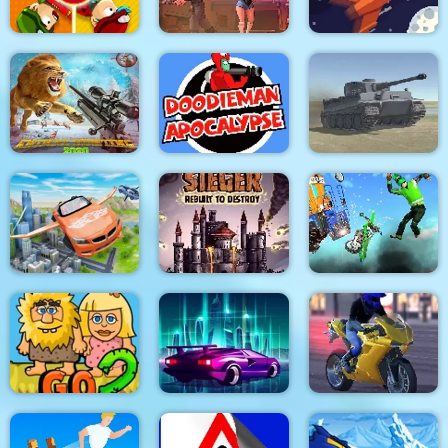
Zombie Last Castle 5
Vortex 9
Space Conflict
DoodieMan
Wild animal hunting
Apocalypse
World of War Tanks
Flying Car Extreme
Sieger Rebuilt
Simulator
Destroy
Bike Vs. Train