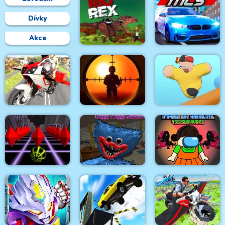
Dívky
Akce
Rio Rex
Mega City Stunts
Flying Motorbike
Sniper King 2D The
Driving Simulator
Dark City
Fall Friends
Poppy Survive Time:
Impostor Warline 456
Sky Rolling ball
Hugie Wugie
Survivors