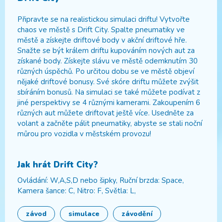
Připravte se na realistickou simulaci driftu! Vytvořte
chaos ve městě s Drift City. Spalte pneumatiky ve
městě a získejte driftové body v akční driftové hře.
Snažte se být králem driftu kupováním nových aut za
získané body. Získejte slávu ve městě odemknutím 30
různých úspěchů. Po určitou dobu se ve městě objeví
nějaké driftové bonusy. Své skóre driftu můžete zvýšit
sbíráním bonusů. Na simulaci se také můžete podívat z
jiné perspektivy se 4 různými kamerami. Zakoupením 6
různých aut můžete driftovat ještě více. Usedněte za
volant a začněte pálit pneumatiky, abyste se stali noční
můrou pro vozidla v městském provozu!
Jak hrát
Drift City
?
Ovládání: W,A,S,D nebo šipky, Ruční brzda: Space,
Kamera šance: C, Nitro: F, Světla: L,
závod
simulace
závodění