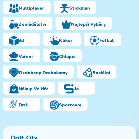
Multiplayer
Stickman
Zemědělství
Nejlepší Výběry
3d
Kliker
Fotbal
Vaření
Chlapci
Ozdobený Drahokamy
Sociální
Nákup Ve Hře
.io
Dítě
Sportovní
Drift City