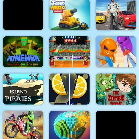
Parkour GO
Cricket Legends
Merge Master
Gangster Shooting
Hamster Island
Tank Hero Online
Police Game
MineWar Soldiers vs
Zombies
Crypto Head Ball
Super scissors
Island of Pirates
Relax Slicer
The Zombie Dude