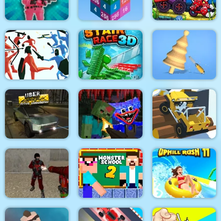
Biker Lane
Super Slope Game
The Utans
Car Eats Car:
Underwater
Squiden Shoot Game
Stacktris 2048
Adventure
Funny Battle
Simulator
Stair Race 3D
Design Master
Uber CyberTruck
Mine Shooter
Drive Simulator
Monsters Royale
Offroad Mania