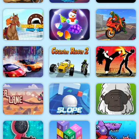
Dirt Bike MotoCross
Pixel World
FPS Assault Shooter
Horse Racing Derby
Bike Stunt Driving
Quest
Zen Triple 3D
Simulator 3D
Two Lambo Rivals:
Shadow Fighters:
Drift
Coaster Racer 2
Hero Duel