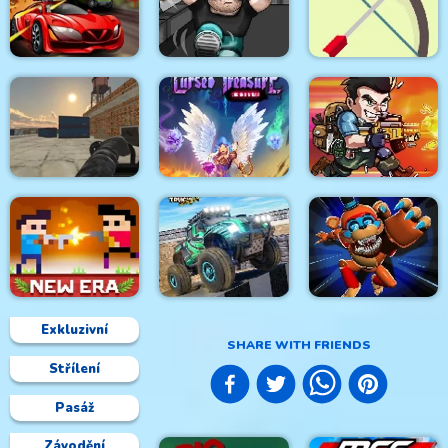
Police Bike Stunt
Crazy Car Stunt Car
Super Stickman
Race Game
Games
Duelist
Spy Car
Go Repo
Targets Attack
Masked Forces
Unlimited
Cursed Treasure 1.5
Metal Black Wars
Exkluzivní
SHARE WITH FRIENDS
Střílení
4x4 Monster Truck
Playtime Horror
Castel Wars New Era
Driving 3d
Monster Ground
Pasáž
Závodění