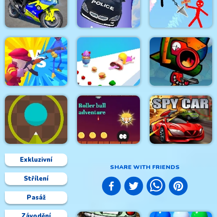
Hanger 2 HTML5
Stick Clash Online
Censored
Spacewars Invaders
Police Bike Stunt
Crazy Car Stunt Car
Super Stickman
Race Game
Games
Duelist
Huggy Army
Commander
Mouth Shift 3D
Steam Droid
Exkluzivní
SHARE WITH FRIENDS
Střílení
Roller Ball
Green Prickle
Adventure
Spy Car
Pasáž
Závodění