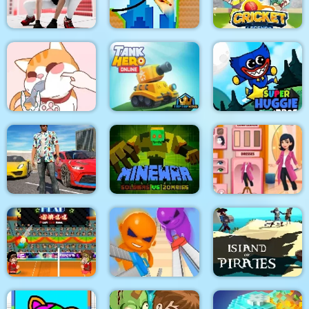
Mini Bubbles
Crazy shooting
Head Soccer 2023
Draw and Save The
Parkour GO
Car
Cricket Legends
Happy Cat Puzzle
Tank Hero Online
Super Huggie Bros
Gangster Shooting
MineWar Soldiers vs
Police Game
Zombies
Girl Dressup Deluxe