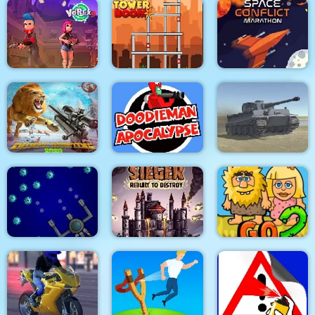
Food Tiles Match 3
Metal Army War 3
Zombie Last Castle 5
Vortex 9
Tower Boom
Space Conflict
DoodieMan
Wild animal hunting
Apocalypse
World of War Tanks
Sieger Rebuilt
Space Module
Destroy
Adam and Eve Go 2