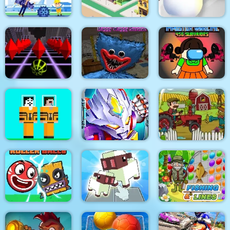
Crazy Jetpack
City Idle Tycoon
Snowball Destroyer
Poppy Survive Time:
Impostor Warline 456
Sky Rolling ball
Hugie Wugie
Survivors
Noob vs Hacker Diver
Suit
Ninja Robo Hero
Tractor Mania