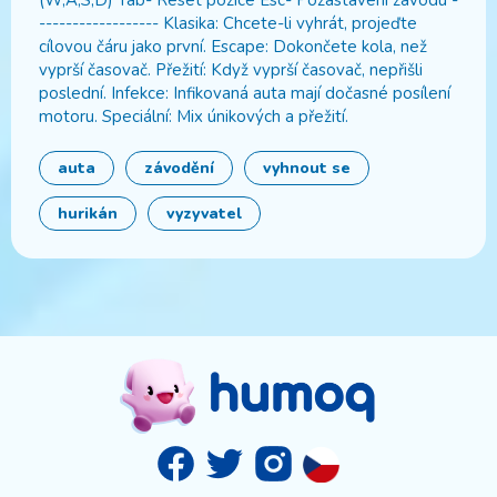
(W,A,S,D) Tab- Reset pozice Esc- Pozastavení závodu -
------------------ Klasika: Chcete-li vyhrát, projeďte
cílovou čáru jako první. Escape: Dokončete kola, než
vyprší časovač. Přežití: Když vyprší časovač, nepřišli
poslední. Infekce: Infikovaná auta mají dočasné posílení
motoru. Speciální: Mix únikových a přežití.
auta
závodění
vyhnout se
hurikán
vyzyvatel