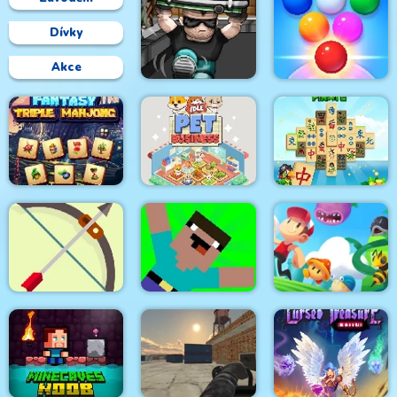
Dívky
Akce
Bubble Shooter
Go Repo
Arcade 2
Fantasy Triple
Mahjong Pirate
Mahjong
Idle Pet Business
Plunder Journey
Noob vs Pro Zombi
Targets Attack
Apocalypse
Super Oscar