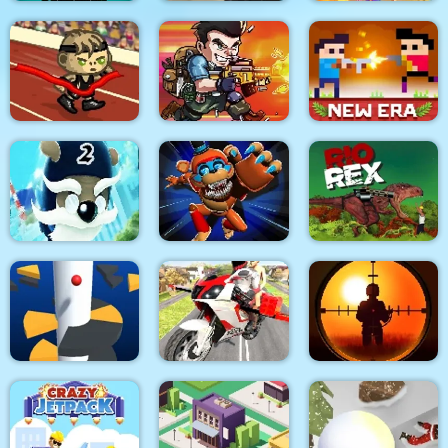
Minecaves Noob
Masked Forces
Adventure
Unlimited
Cursed Treasure 1.5
Awesome Run 2
Metal Black Wars
Castel Wars New Era
Playtime Horror
Ninja Dogs 2
Monster Ground
Rio Rex
Flying Motorbike
Sniper King 2D The
Helix Jump
Driving Simulator
Dark City