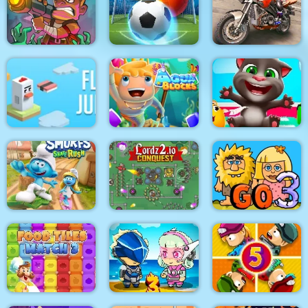
Roller Ball 6 :
Bounce Ball 6
Voxel Merge 3D
Fishing and Lines
Zombie Idle Defense
Bubble Shooter
Bike Stunt Racing
Online
Soccer 2
Game 2021
Flip Jump
Aqua Blocks
Tom Hidden Stars
The Smurfs Skate
Rush
Lordz2.io
Adam and Eve Go 3