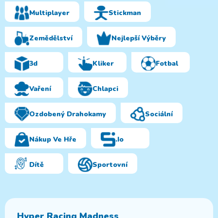
Multiplayer
Stickman
Zemědělství
Nejlepší Výběry
3d
Kliker
Fotbal
Vaření
Chlapci
Ozdobený Drahokamy
Sociální
Nákup Ve Hře
.io
Dítě
Sportovní
Hyper Racing Madness