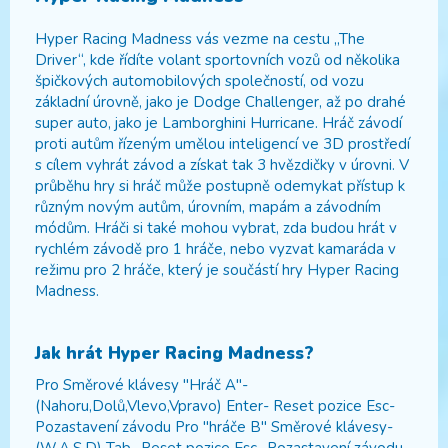
Hyper Racing Madness vás vezme na cestu „The
Driver“, kde řídíte volant sportovních vozů od několika
špičkových automobilových společností, od vozu
základní úrovně, jako je Dodge Challenger, až po drahé
super auto, jako je Lamborghini Hurricane. Hráč závodí
proti autům řízeným umělou inteligencí ve 3D prostředí
s cílem vyhrát závod a získat tak 3 hvězdičky v úrovni. V
průběhu hry si hráč může postupně odemykat přístup k
různým novým autům, úrovním, mapám a závodním
módům. Hráči si také mohou vybrat, zda budou hrát v
rychlém závodě pro 1 hráče, nebo vyzvat kamaráda v
režimu pro 2 hráče, který je součástí hry Hyper Racing
Madness.
Jak hrát
Hyper Racing Madness
?
Pro Směrové klávesy "Hráč A"-
(Nahoru,Dolů,Vlevo,Vpravo) Enter- Reset pozice Esc-
Pozastavení závodu Pro "hráče B" Směrové klávesy-