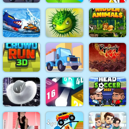
Extreme Motorcycle
Simulator
Angry Guys
Road Painting 3D
Car Eats Car: Winter
Adventure
Mi Adventures
Hidden Animals
Crowd Run 3D
Truck Deliver 3D
Dynasty War