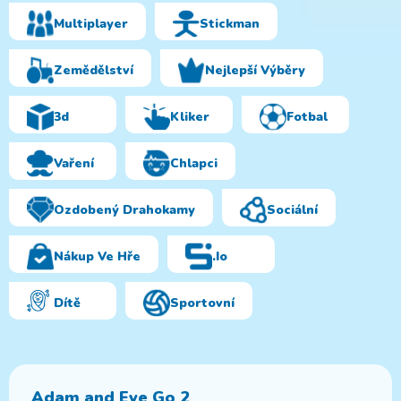
Multiplayer
Stickman
Zemědělství
Nejlepší Výběry
3d
Kliker
Fotbal
Vaření
Chlapci
Ozdobený Drahokamy
Sociální
Nákup Ve Hře
.io
Dítě
Sportovní
Adam and Eve Go 2