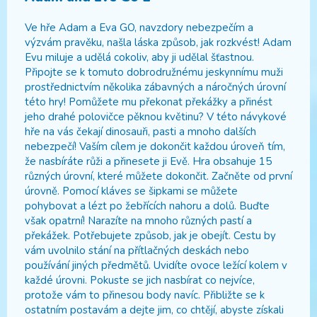
Ve hře Adam a Eva GO, navzdory nebezpečím a
výzvám pravěku, našla láska způsob, jak rozkvést! Adam
Evu miluje a udělá cokoliv, aby ji udělal šťastnou.
Připojte se k tomuto dobrodružnému jeskynnímu muži
prostřednictvím několika zábavných a náročných úrovní
této hry! Pomůžete mu překonat překážky a přinést
jeho drahé polovičce pěknou květinu? V této návykové
hře na vás čekají dinosauři, pasti a mnoho dalších
nebezpečí! Vaším cílem je dokončit každou úroveň tím,
že nasbíráte růži a přinesete ji Evě. Hra obsahuje 15
různých úrovní, které můžete dokončit. Začněte od první
úrovně. Pomocí kláves se šipkami se můžete
pohybovat a lézt po žebřících nahoru a dolů. Buďte
však opatrní! Narazíte na mnoho různých pastí a
překážek. Potřebujete způsob, jak je obejít. Cestu by
vám uvolnilo stání na přítlačných deskách nebo
používání jiných předmětů. Uvidíte ovoce ležící kolem v
každé úrovni. Pokuste se jich nasbírat co nejvíce,
protože vám to přinesou body navíc. Přibližte se k
ostatním postavám a dejte jim, co chtějí, abyste získali