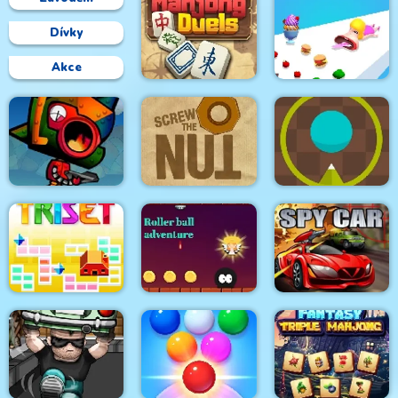
Dívky
Akce
Mahjong Duels
Mouth Shift 3D
Steam Droid
Screw the Nut
Green Prickle
Roller Ball
Triset.io
Adventure
Spy Car