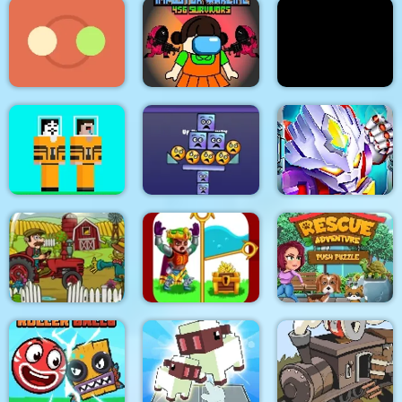
Poppy Survive Time:
Puppy Blast Lite
Sky Rolling ball
Hugie Wugie
Impostor Warline 456
Find the Difference:
Rotating Catchers
Survivors
Wednesday Mode
Noob vs Hacker Diver
Suit
Super Stacker 3
Ninja Robo Hero
Love and Treasure
Push Puzzle Rescue
Tractor Mania
Quest
Adventure