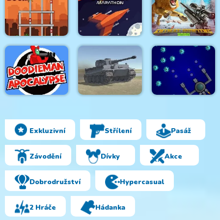
Tower Match
Vortex 9
Heroes of Match 3
Tower Boom
Space Conflict
Wild animal hunting
Exkluzivní
Střílení
Pasáž
DoodieMan
Apocalypse
World of War Tanks
Space Module
Závodění
Dívky
Akce
Dobrodružství
Hypercasual
2 Hráče
Hádanka