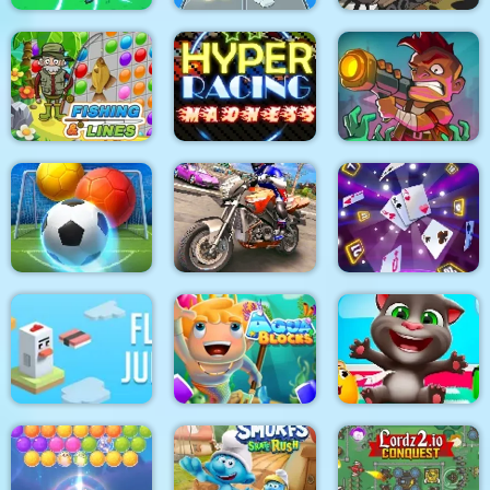
Roller Ball 6 :
Black Stallion
Bounce Ball 6
Voxel Merge 3D
Cabaret
Hyper Racing
Zombie Idle Defense
Fishing and Lines
Madness
Online
Bubble Shooter
Bike Stunt Racing
Soccer 2
Game 2021
Cards 21