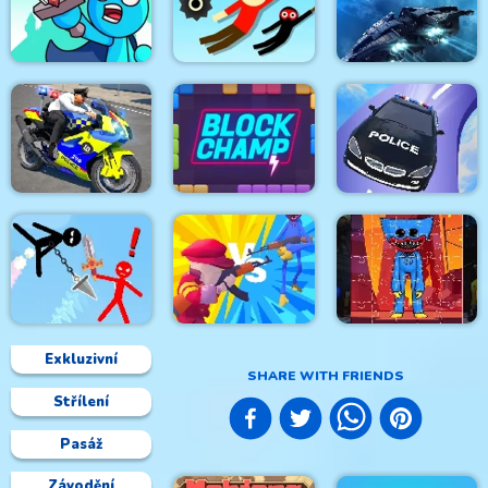
Wedding Hidden
Object
Into Space
Rage Quit Racer
Hanger 2 HTML5
Stick Clash Online
Censored
Spacewars Invaders
Police Bike Stunt
Crazy Car Stunt Car
Race Game
Block Champ
Games
Exkluzivní
SHARE WITH FRIENDS
Střílení
Super Stickman
Huggy Army
Huggie Wuggie
Duelist
Commander
Jigsaw
Pasáž
Závodění