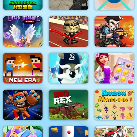
Minecaves Noob
Masked Forces
Adventure
Unlimited
Dalo
Cursed Treasure 1.5
Awesome Run 2
Metal Black Wars
House Design Match
Castel Wars New Era
Ninja Dogs 2
3