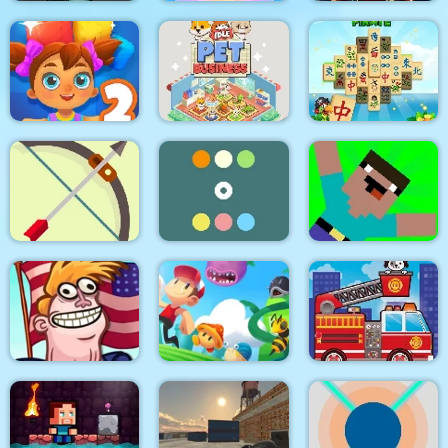
Bubble Shooter
Fantasy Triple
Go Repo
Arcade 2
Mahjong
Mahjong Pirate
Toy Match 2
Idle Pet Business
Plunder Journey
Noob vs Pro Zombi
Targets Attack
Two Rows Colors
Apocalypse
TrollFace Quest: USA
Fire Trucks
2
Super Oscar
Differences