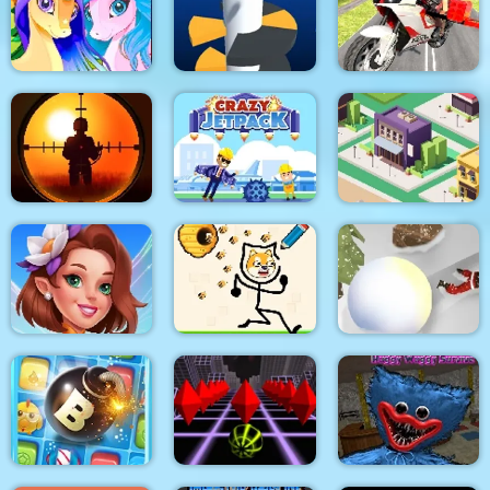
Playtime Horror
Shadow Matching
Monster Ground
Rio Rex
Kids Learning Game
Flying Motorbike
Pony Friendship
Helix Jump
Driving Simulator
Sniper King 2D The
Dark City
Crazy Jetpack
City Idle Tycoon
Fairyland Merge &
Magic
Protect My Dog
Snowball Destroyer