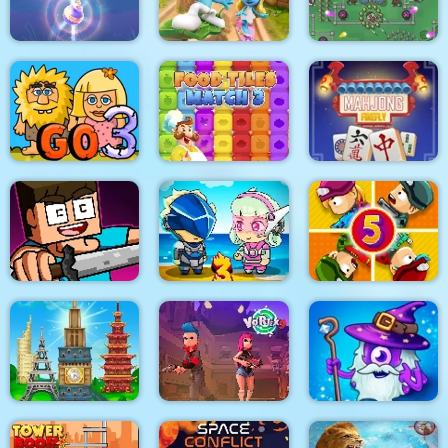
Flip Jump
Aqua Blocks
Tom Hidden Stars
The Smurfs Skate
Bubble Queen Cat
Rush
Lordz2.io
Adam and Eve Go 3
Food Tiles Match 3
Mahjong Firefly
My Craft: Craft
Adventure
Metal Army War 3
Zombie Last Castle 5