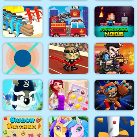
Noob vs Pro Zombi
TrollFace Quest: USA
Apocalypse
2
Super Oscar
Human Evolution
Fire Trucks
Minecaves Noob
Rush
Differences
Adventure
Dalo
Awesome Run 2
Metal Black Wars
House Design Match
Playtime Horror
Ninja Dogs 2
3
Monster Ground