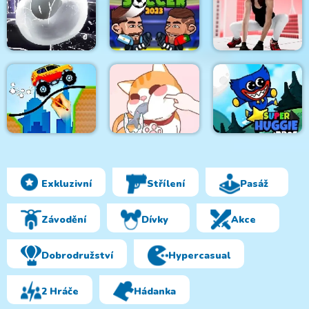
Cookie Crush 3
Truck Deliver 3D
Milk For Cat
Mini Bubbles
Head Soccer 2023
Parkour GO
Exkluzivní
Střílení
Pasáž
Draw and Save The
Car
Happy Cat Puzzle
Super Huggie Bros
Závodění
Dívky
Akce
Dobrodružství
Hypercasual
2 Hráče
Hádanka