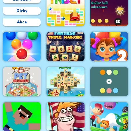
Dívky
Akce
Roller Ball
Triset.io
Adventure
Bubble Shooter
Fantasy Triple
Arcade 2
Mahjong
Toy Match 2
Mahjong Pirate
Idle Pet Business
Plunder Journey
Two Rows Colors