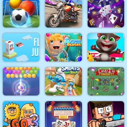
Hyper Racing
Fishing and Lines
Madness
Parking Jam
Bubble Shooter
Bike Stunt Racing
Soccer 2
Game 2021
Cards 21
Flip Jump
Aqua Blocks
Tom Hidden Stars
The Smurfs Skate
Bubble Queen Cat
Rush
Lordz2.io