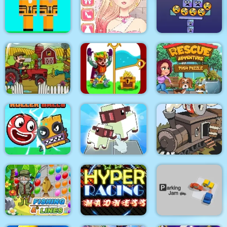
Find the Difference:
Sky Rolling ball
Rotating Catchers
Wednesday Mode
Noob vs Hacker Diver
Anime Girls Dress Up
Suit
Game
Super Stacker 3
Love and Treasure
Push Puzzle Rescue
Tractor Mania
Quest
Adventure
Roller Ball 6 :
Black Stallion
Bounce Ball 6
Voxel Merge 3D
Cabaret