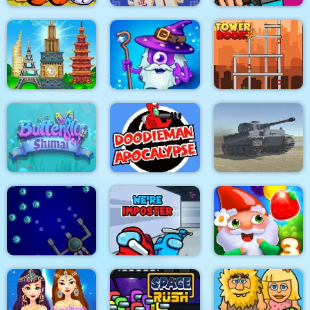
My Craft: Craft
Adam and Eve Go 3
Mahjong Firefly
Adventure
Tower Match
Heroes of Match 3
Tower Boom
DoodieMan
Butterfly Shimai
Apocalypse
World of War Tanks
We're Impostors : Kill