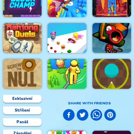
Hanger 2 HTML5
Into Space
Rage Quit Racer
Censored
Huggy Army
Huggie Wuggie
Block Champ
Commander
Jigsaw
Mahjong Duels
Mouth Shift 3D
Steam Droid
Exkluzivní
SHARE WITH FRIENDS
Střílení
Screw the Nut
Dino Grass Island
Green Prickle
Pasáž
Závodění