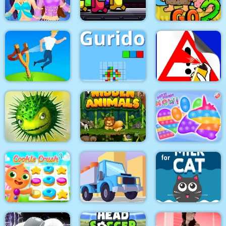
Space Module
Together
Garden Tales 3
Arabian Princess
Dress Up Game
Space Rush
Adam and Eve Go 2
Angry Guys
Gurido
Road Painting 3D
Mi Adventures
Hidden Animals
Pop It Fidget NOW