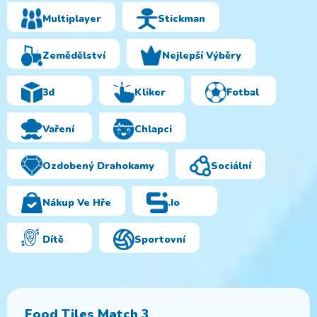
Multiplayer
Stickman
Zemědělství
Nejlepší Výběry
3d
Kliker
Fotbal
Vaření
Chlapci
Ozdobený Drahokamy
Sociální
Nákup Ve Hře
.io
Dítě
Sportovní
Food Tiles Match 3