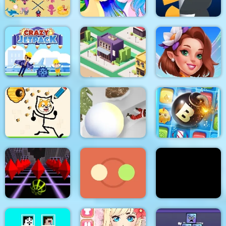
Shadow Matching
Kids Learning Game
Pony Friendship
Helix Jump
Fairyland Merge &
Crazy Jetpack
City Idle Tycoon
Magic
Protect My Dog
Snowball Destroyer
Puppy Blast Lite