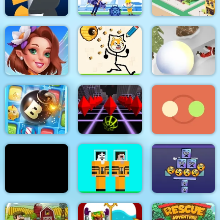
Helix Jump
Crazy Jetpack
City Idle Tycoon
Fairyland Merge &
Magic
Protect My Dog
Snowball Destroyer
Puppy Blast Lite
Sky Rolling ball
Rotating Catchers