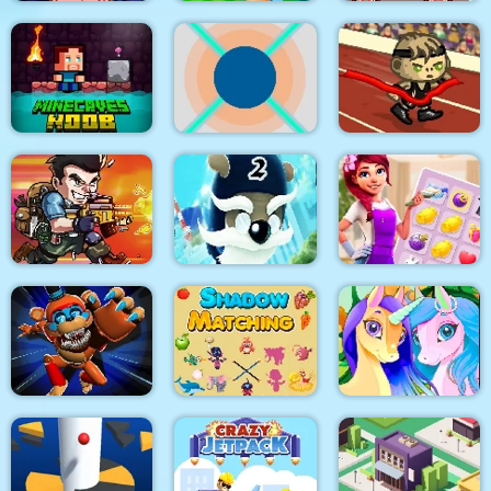
TrollFace Quest: USA
Fire Trucks
2
Super Oscar
Differences
Minecaves Noob
Adventure
Dalo
Awesome Run 2
House Design Match
Metal Black Wars
Ninja Dogs 2
3
Playtime Horror
Shadow Matching
Monster Ground
Kids Learning Game
Pony Friendship