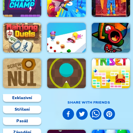
Hanger 2 HTML5
Into Space
Rage Quit Racer
Censored
Huggy Army
Huggie Wuggie
Block Champ
Commander
Jigsaw
Mahjong Duels
Mouth Shift 3D
Steam Droid
Exkluzivní
SHARE WITH FRIENDS
Střílení
Screw the Nut
Green Prickle
Triset.io
Pasáž
Závodění