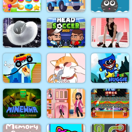
Road Painting 3D
Mi Adventures
Hidden Animals
Cookie Crush 3
Truck Deliver 3D
Milk For Cat
Mini Bubbles
Head Soccer 2023
Parkour GO
Draw and Save The
Car
Happy Cat Puzzle
Super Huggie Bros