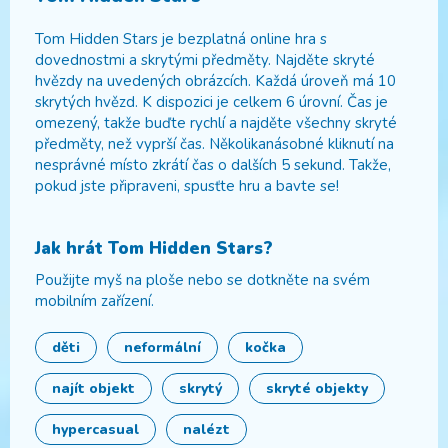
Tom Hidden Stars je bezplatná online hra s
dovednostmi a skrytými předměty. Najděte skryté
hvězdy na uvedených obrázcích. Každá úroveň má 10
skrytých hvězd. K dispozici je celkem 6 úrovní. Čas je
omezený, takže buďte rychlí a najděte všechny skryté
předměty, než vyprší čas. Několikanásobné kliknutí na
nesprávné místo zkrátí čas o dalších 5 sekund. Takže,
pokud jste připraveni, spusťte hru a bavte se!
Jak hrát
Tom Hidden Stars
?
Použijte myš na ploše nebo se dotkněte na svém
mobilním zařízení.
děti
neformální
kočka
najít objekt
skrytý
skryté objekty
hypercasual
nalézt