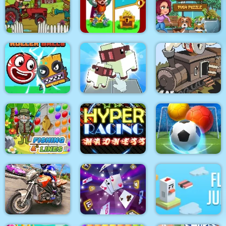
Find the Difference:
Noob vs Hacker Diver
Wednesday Mode
Suit
Super Stacker 3
Love and Treasure
Push Puzzle Rescue
Tractor Mania
Quest
Adventure
Roller Ball 6 :
Black Stallion
Bounce Ball 6
Voxel Merge 3D
Cabaret
Hyper Racing
Bubble Shooter
Fishing and Lines
Madness
Soccer 2