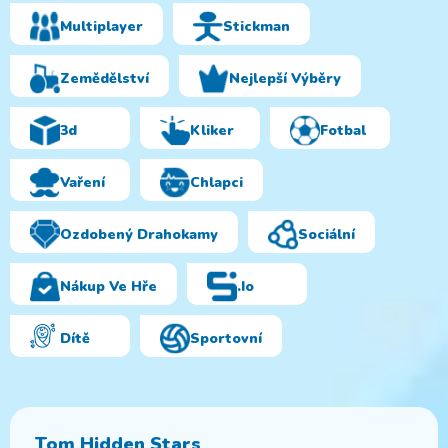
Multiplayer
Stickman
Zemědělství
Nejlepší Výběry
3d
Kliker
Fotbal
Vaření
Chlapci
Ozdobený Drahokamy
Sociální
Nákup Ve Hře
.io
Dítě
Sportovní
Tom Hidden Stars