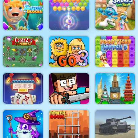
Bike Stunt Racing
Game 2021
Cards 21
Flip Jump
The Smurfs Skate
Aqua Blocks
Bubble Queen Cat
Rush
Lordz2.io
Adam and Eve Go 3
Food Tiles Match 3
My Craft: Craft
Mahjong Firefly
Adventure
Tower Match