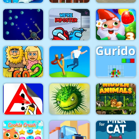
Heroes of Match 3
Tower Boom
World of War Tanks
We're Impostors : Kill
Space Module
Together
Garden Tales 3
Adam and Eve Go 2
Angry Guys
Gurido