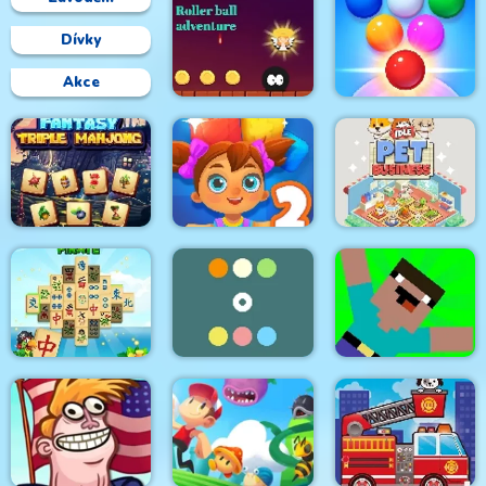
Dívky
Akce
Roller Ball
Bubble Shooter
Adventure
Arcade 2
Fantasy Triple
Mahjong
Toy Match 2
Idle Pet Business
Mahjong Pirate
Noob vs Pro Zombi
Plunder Journey
Two Rows Colors
Apocalypse