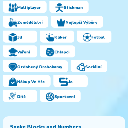
Multiplayer
Stickman
Zemědělství
Nejlepší Výběry
3d
Kliker
Fotbal
Vaření
Chlapci
Ozdobený Drahokamy
Sociální
Nákup Ve Hře
.io
Dítě
Sportovní
Snake Blocks and Numbers