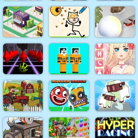
Pony Friendship
Helix Jump
Crazy Jetpack
City Idle Tycoon
Protect My Dog
Snowball Destroyer
Noob vs Hacker Diver
Anime Girls Dress Up
Sky Rolling ball
Suit
Game
Roller Ball 6 :
Tractor Mania
Bounce Ball 6
Voxel Merge 3D