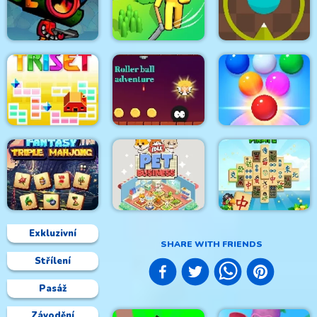
Huggy Army
Huggie Wuggie
Commander
Jigsaw
Mouth Shift 3D
Steam Droid
Dino Grass Island
Green Prickle
Roller Ball
Bubble Shooter
Triset.io
Adventure
Arcade 2
Exkluzivní
SHARE WITH FRIENDS
Střílení
Fantasy Triple
Mahjong Pirate
Mahjong
Idle Pet Business
Plunder Journey
Pasáž
Závodění