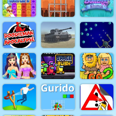
The Smurfs Skate
Rush
Lordz2.io
Adam and Eve Go 3
Food Tiles Match 3
Tower Boom
Butterfly Shimai
DoodieMan
Apocalypse
World of War Tanks
Space Module
Arabian Princess
Dress Up Game
Space Rush
Adam and Eve Go 2