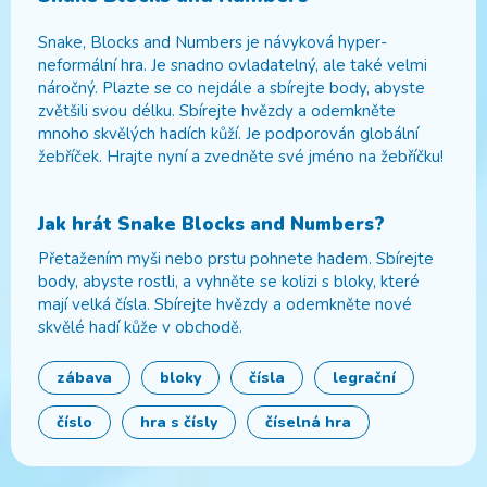
Snake, Blocks and Numbers je návyková hyper-
neformální hra. Je snadno ovladatelný, ale také velmi
náročný. Plazte se co nejdále a sbírejte body, abyste
zvětšili svou délku. Sbírejte hvězdy a odemkněte
mnoho skvělých hadích kůží. Je podporován globální
žebříček. Hrajte nyní a zvedněte své jméno na žebříčku!
Jak hrát
Snake Blocks and Numbers
?
Přetažením myši nebo prstu pohnete hadem. Sbírejte
body, abyste rostli, a vyhněte se kolizi s bloky, které
mají velká čísla. Sbírejte hvězdy a odemkněte nové
skvělé hadí kůže v obchodě.
zábava
bloky
čísla
legrační
číslo
hra s čísly
číselná hra