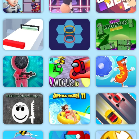
Quest
Noob Huggy Winter
Zen Triple 3D
Wordling Daily
Hero Tower Wars
Dodge Hero
Challenge
Shift io
Hexa Stapler
Crazy Monster Blocks
Squiden Shoot Game
Amogus.io
Sausage Run