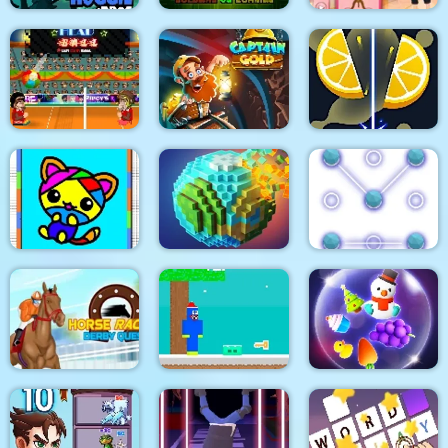
MineWar Soldiers vs
Super Huggie Bros
Zombies
Girl Dressup Deluxe
Crypto Head Ball
Captain Gold
Relax Slicer
Coloring Fun 4 Kids
Pixel World
Puzzling
Horse Racing Derby