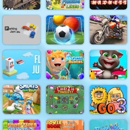
Black Stallion
Hyper Racing
Cabaret
Fishing and Lines
Madness
Bubble Shooter
Bike Stunt Racing
Parking Jam
Soccer 2
Game 2021
Flip Jump
Aqua Blocks
Tom Hidden Stars