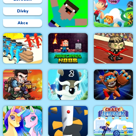
Dívky
Akce
Noob vs Pro Zombi
Apocalypse
Super Oscar
Human Evolution
Minecaves Noob
Rush
Adventure
Awesome Run 2
Playtime Horror
Metal Black Wars
Ninja Dogs 2
Monster Ground