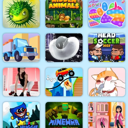
Angry Guys
Gurido
Road Painting 3D
Mi Adventures
Hidden Animals
Pop It Fidget NOW
Truck Deliver 3D
Mini Bubbles
Head Soccer 2023
Draw and Save The
Parkour GO
Car
Happy Cat Puzzle